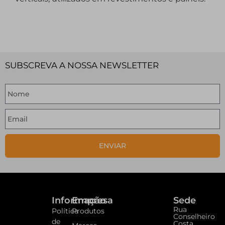
SUBSCREVA A NOSSA NEWSLETTER
ENVIAR
Informação
Empresa
Sede
Rua
Política
Produtos
Conselheiro
de
Costa