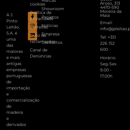
Marcas
Aroso, 313
cookies
4470-590
Showroom
Moreira da
Política de
A J.
Maia
Projetos
privacidade
Pinto
Email:
Notícias
Carreiras
Leitão,
info@jpleitao.
S.A. é
Empresa
Livro de
Tel: +351
uma
reclamações
Contactos
226 152
das
600
Canal de
maiores
Denúncias
e mais
Horário:
antigas
Seg-Sex
empresas
9.00 -
portuguesas
17.00h
de
importação
e
comercialização
de
madeira
e
derivados