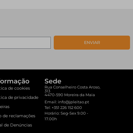
ENVIAR
formação
Sede
Rua Conselheiro Costa Aroso,
tica de cookies
313
4470-590 Moreira da Maia
tica de privacidade
Email: info@jpleitao.pt
eiras
Tel: +351 226 152 600
Horário: Seg-Sex 9.00 -
o de reclamações
17.00h
al de Denúncias