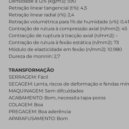
Densidade a 12% (kg/m3): 590
Retração linear tangencial (t%): 4,5
Retração linear radial (r%): 2,4
Retração volumétrica para 1% de humidade (v%): 0,4
Contração de rutura à compressão axial (n/mm2): 45
Contracção de ruptura à tracção axial (n/mm2): –
Contração de rutura à fexão estática (n/mm2): 73
Módulo de elasticidade em fexão (n/mm2): 10.980
Dureza de monnin: 2,7
TRANSFORMAÇÃO
SERRAGEM: Fácil
SECAGEM: Lenta, riscos de deformação e fendas mí
MAQUINAGEM: Sem difculdades
ACABAMENTO: Bom, necessita tapa-poros
COLAGEM: Boa
PREGAGEM: Boa aderência
APARAFUSAMENTO: Bom