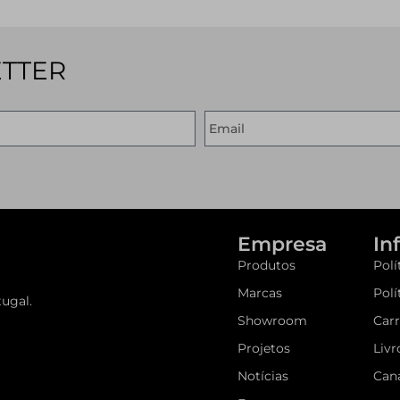
ETTER
Empresa
In
Produtos
Polí
Marcas
Polí
ugal.
Showroom
Carr
Projetos
Livr
Notícias
Can