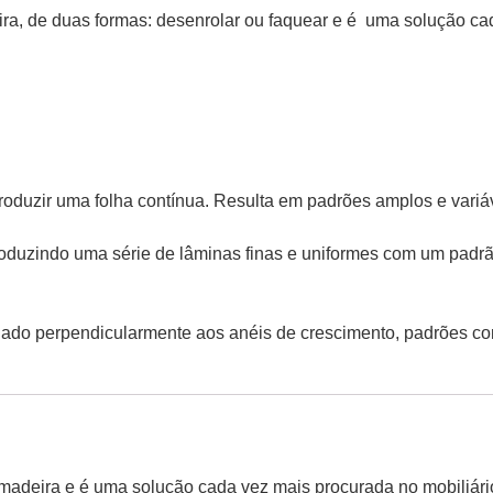
eira, de duas formas: desenrolar ou faquear e é uma solução cad
roduzir uma folha contínua.
Resulta em padrões amplos e variáve
produzindo uma série de lâminas finas e uniformes com um padr
iado perpendicularmente aos anéis de crescimento, padrões com 
 madeira e é uma solução cada vez mais procurada no mobiliário,