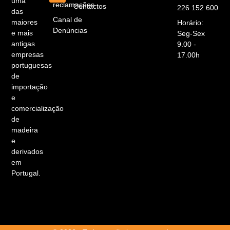
uma
reclamações
Contactos
226 152 600
das
Canal de
maiores
Horário:
Denúncias
e mais
Seg-Sex
antigas
9.00 -
empresas
17.00h
portuguesas
de
importação
e
comercialização
de
madeira
e
derivados
em
Portugal.