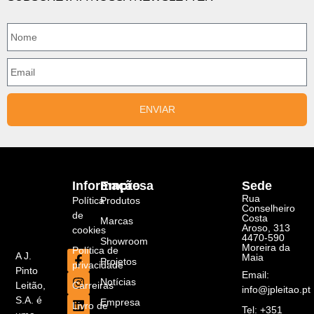
ENVIAR
Informação
Empresa
Sede
Rua
Política
Produtos
Conselheiro
de
Costa
Marcas
Aroso, 313
cookies
4470-590
Showroom
Moreira da
Política de
A J.
Maia
Projetos
privacidade
Pinto
Email:
Notícias
Carreiras
Leitão,
info@jpleitao.pt
S.A. é
Empresa
Livro de
Tel: +351