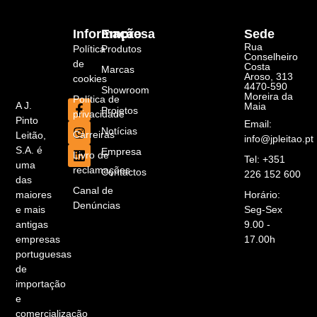
Informação
Empresa
Sede
Rua
Política
Produtos
Conselheiro
de
Costa
Marcas
Aroso, 313
cookies
4470-590
Showroom
Moreira da
Política de
A J.
Maia
Projetos
privacidade
Pinto
Email:
Notícias
Carreiras
Leitão,
info@jpleitao.pt
S.A. é
Empresa
Livro de
Tel: +351
uma
reclamações
Contactos
226 152 600
das
Canal de
maiores
Horário:
Denúncias
e mais
Seg-Sex
antigas
9.00 -
empresas
17.00h
portuguesas
de
importação
e
comercialização