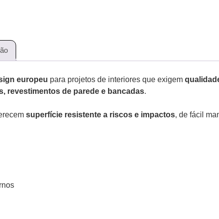
ção
esign europeu
para projetos de interiores que exigem
qualidad
os, revestimentos de parede e bancadas
.
ferecem
superfície resistente a riscos e impactos
, de fácil 
rnos