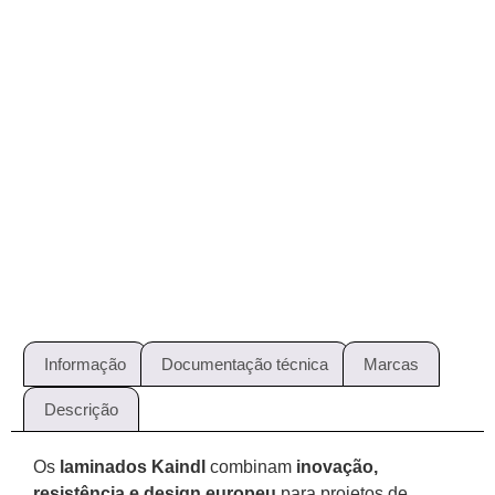
Informação
Documentação técnica
Marcas
Descrição
Os
laminados Kaindl
combinam
inovação,
resistência e design europeu
para projetos de