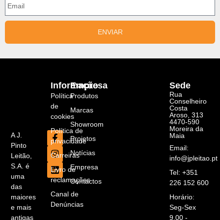
ENVIAR
Informação
Empresa
Sede
Rua
Política
Produtos
Conselheiro
de
Costa
Marcas
Aroso, 313
cookies
4470-590
Showroom
Moreira da
Política de
A J.
Maia
Projetos
privacidade
Pinto
Email:
Notícias
Carreiras
Leitão,
info@jpleitao.pt
S.A. é
Empresa
Livro de
Tel: +351
uma
reclamações
Contactos
226 152 600
das
Canal de
maiores
Horário:
Denúncias
e mais
Seg-Sex
antigas
9.00 -