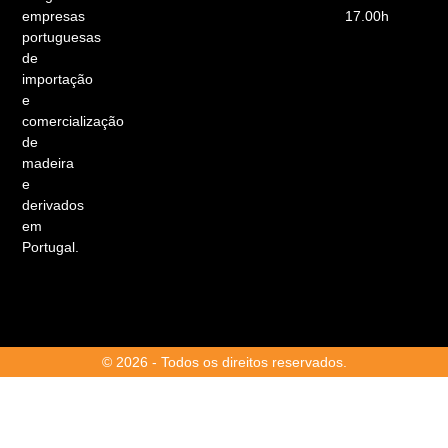
empresas
17.00h
portuguesas
de
importação
e
comercialização
de
madeira
e
derivados
em
Portugal.
© 2026 - Todos os direitos reservados.