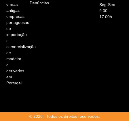
Denúncias
e mais
Seg-Sex
antigas
9.00 -
empresas
17.00h
portuguesas
de
importação
e
comercialização
de
madeira
e
derivados
em
Portugal.
© 2026 - Todos os direitos reservados.