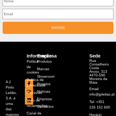
ENVIAR
Informação
Empresa
Sede
Rua
Política
Produtos
Conselheiro
de
Costa
Marcas
Aroso, 313
cookies
4470-590
Showroom
Moreira da
Política de
A J.
Maia
Projetos
privacidade
Pinto
Email:
Notícias
Carreiras
Leitão,
info@jpleitao.pt
S.A. é
Empresa
Livro de
Tel: +351
uma
reclamações
Contactos
226 152 600
das
Canal de
maiores
Horário: