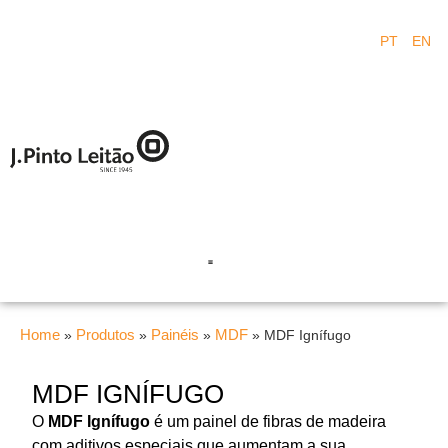
PT
EN
Home
Produtos
Painéis
MDF
»
»
»
»
MDF Ignífugo
MDF IGNÍFUGO
O
MDF Ignífugo
é um painel de fibras de madeira
com aditivos especiais que aumentam a sua