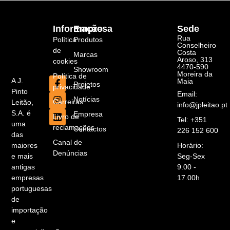
Informação
Empresa
Sede
Rua
Política
Produtos
Conselheiro
de
Costa
Marcas
Aroso, 313
cookies
4470-590
Showroom
Moreira da
Política de
A J.
Maia
Projetos
privacidade
Pinto
Email:
Notícias
Carreiras
Leitão,
info@jpleitao.pt
S.A. é
Empresa
Livro de
Tel: +351
uma
reclamações
Contactos
226 152 600
das
Canal de
maiores
Horário:
Denúncias
e mais
Seg-Sex
antigas
9.00 -
empresas
17.00h
portuguesas
de
importação
e