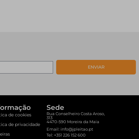
ENVIAR
formação
Sede
Rua Conselheiro Costa Aroso,
tica de cookies
313
4470-590 Moreira da Maia
tica de privacidade
Email: info@jpleitao.pt
eiras
Tel: +351 226 152 600