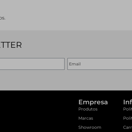
os.
ETTER
Empresa
In
Produtos
Polí
Marcas
Polí
Showroom
Carr