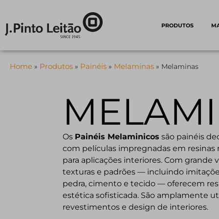
PRODUTOS
M
Home
Produtos
Painéis
Melaminas
»
»
»
»
Melaminas
MELAMI
Os
Painéis Melaminicos
são painéis dec
com películas impregnadas em resinas m
para aplicações interiores. Com grande 
texturas e padrões — incluindo imitações
pedra, cimento e tecido — oferecem resi
estética sofisticada. São amplamente uti
revestimentos e design de interiores.