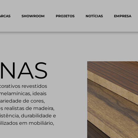
ARCAS
SHOWROOM
PROJETOS
NOTÍCIAS
EMPRESA
NAS
orativos revestidos
elamínicas, ideais
variedade de cores,
 realistas de madeira,
stência, durabilidade e
lizados em mobiliário,