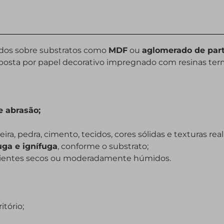
ados sobre substratos como
MDF
ou
aglomerado de part
posta por papel decorativo impregnado com resinas ter
e abrasão;
eira, pedra, cimento, tecidos, cores sólidas e texturas real
uga e ignífuga
, conforme o substrato;
mbientes secos ou moderadamente húmidos.
itório;