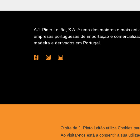
A J. Pinto Leitão, S.A. é uma das maiores e mais anti
empresas portuguesas de importação e comercializa
madeira e derivados em Portugal.
O site da J. Pinto Leitão utiliza Cookies pa
Ao visitar-nos está a consentir a sua utiliz