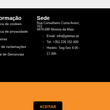
formação
Sede
Rua Conselheiro Costa Aroso,
tica de cookies
313
4470-590 Moreira da Maia
tica de privacidade
Email: info@jpleitao.pt
eiras
Tel: +351 226 152 600
o de reclamações
Horário: Seg-Sex 9.00 -
17.00h
l de Denúncias
ACEITAR