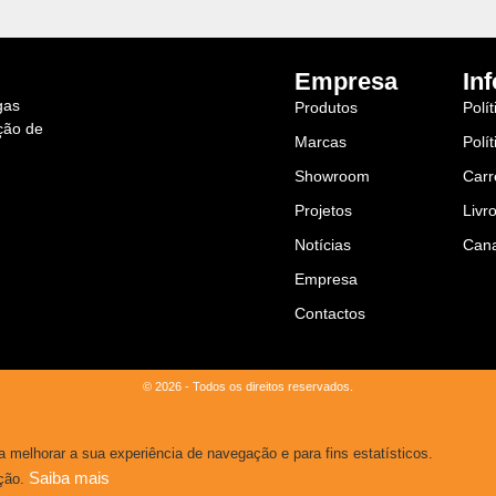
Empresa
In
gas
Produtos
Polí
ção de
Marcas
Polí
Showroom
Carr
Projetos
Livr
Notícias
Cana
Empresa
Contactos
© 2026 - Todos os direitos reservados.
ra melhorar a sua experiência de navegação e para fins estatísticos.
Saiba mais
ação.