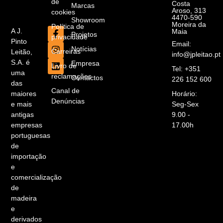
de
Costa
Marcas
Aroso, 313
cookies
4470-590
Showroom
Moreira da
Política de
A J.
Maia
Projetos
privacidade
Pinto
Email:
Notícias
Carreiras
Leitão,
info@jpleitao.pt
S.A. é
Empresa
Livro de
Tel: +351
uma
reclamações
Contactos
226 152 600
das
Canal de
maiores
Horário:
Denúncias
e mais
Seg-Sex
antigas
9.00 -
empresas
17.00h
portuguesas
de
importação
e
comercialização
de
madeira
e
derivados