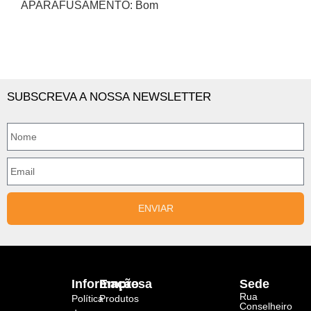
APARAFUSAMENTO: Bom
SUBSCREVA A NOSSA NEWSLETTER
ENVIAR
Informação
Empresa
Sede
Rua
Política
Produtos
Conselheiro