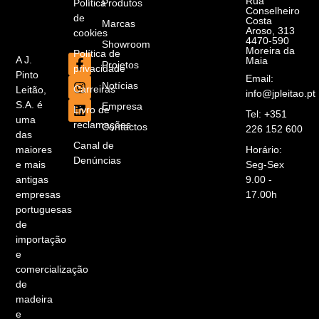
Rua
Política
Produtos
Conselheiro
de
Costa
Marcas
Aroso, 313
cookies
4470-590
Showroom
Moreira da
Política de
A J.
Maia
Projetos
privacidade
Pinto
Email:
Notícias
Carreiras
Leitão,
info@jpleitao.pt
S.A. é
Empresa
Livro de
Tel: +351
uma
reclamações
Contactos
226 152 600
das
Canal de
maiores
Horário:
Denúncias
e mais
Seg-Sex
antigas
9.00 -
empresas
17.00h
portuguesas
de
importação
e
comercialização
de
madeira
e