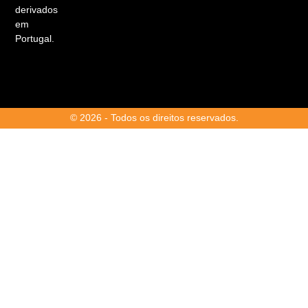
derivados
em
Portugal.
© 2026 - Todos os direitos reservados.