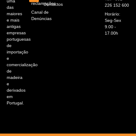
uma
reclamações
Contactos
226 152 600
das
Canal de
maiores
Horário:
Denúncias
e mais
Seg-Sex
antigas
9.00 -
empresas
17.00h
portuguesas
de
importação
e
comercialização
de
madeira
e
derivados
em
Portugal.