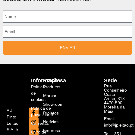
ENVIAR
Informação
Empresa
Sede
Rua
Política
Produtos
Conselheiro
de
Costa
Marcas
Aroso, 313
cookies
4470-590
Showroom
Moreira da
Política de
A J.
Maia
Projetos
privacidade
Pinto
Email:
Notícias
Carreiras
Leitão,
info@jpleitao.pt
S.A. é
Empresa
Livro de
Tel: +351