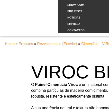
SHOWROOM
PROJETOS
NOTÍCIAS
EMPRESA
CONTACTOS
Home
»
Produtos
»
Revestimentos (Exterior)
»
Cimentício – V
VIROC 
O
Painel Cimentício Viroc
é um material com
combina partículas de madeira com cimento,
robusta, resistente e esteticamente distinta.
A sua aparência natural e textura não homo