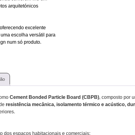
os arquitetónicos
, oferecendo excelente
 uma escolha versátil para
ign num só produto.
ção
 como
Cement Bonded Particle Board (CBPB)
, composto por u
 de
resistência mecânica, isolamento térmico e acústico, dura
riores.
to dos espaços habitacionais e comerciais;