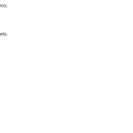
ios;
eto.