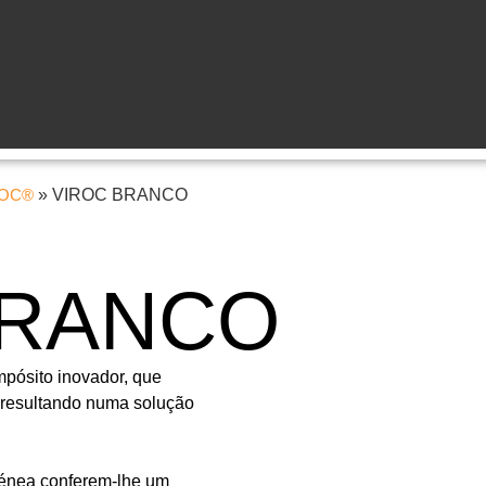
IROC®
»
VIROC BRANCO
BRANCO
pósito inovador, que
 resultando numa solução
génea conferem-lhe um