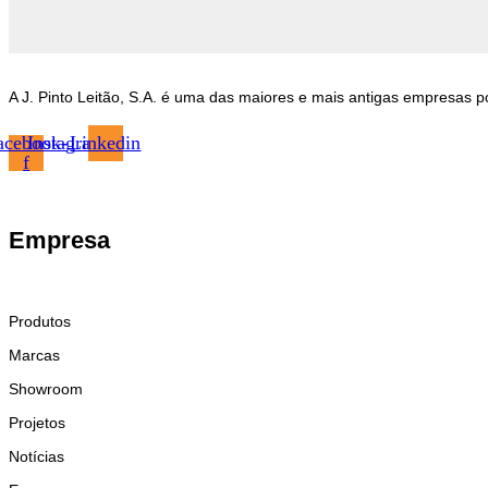
A J. Pinto Leitão, S.A. é uma das maiores e mais antigas empresas 
acebook-
Instagram
Linkedin
f
Empresa
Produtos
Marcas
Showroom
Projetos
Notícias