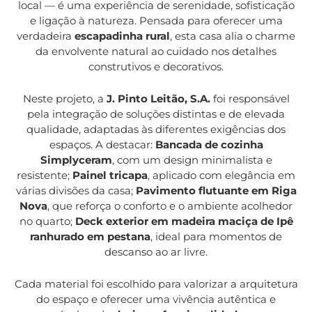
Onde o conforto moderno
local — é uma experiência de serenidade, sofisticação
encontra a autenticidade
e ligação à natureza. Pensada para oferecer uma
rural — um refúgio com alma,
verdadeira
escapadinha rural
, esta casa alia o charme
moldado pela natureza e
da envolvente natural ao cuidado nos detalhes
pela madeira.
construtivos e decorativos.
Neste projeto, a
J. Pinto Leitão, S.A.
foi responsável
pela integração de soluções distintas e de elevada
qualidade, adaptadas às diferentes exigências dos
espaços. A destacar:
Bancada de cozinha
Simplyceram
, com um design minimalista e
resistente;
Painel tricapa
, aplicado com elegância em
várias divisões da casa;
Pavimento flutuante em Riga
Nova
, que reforça o conforto e o ambiente acolhedor
no quarto;
Deck exterior em madeira maciça de Ipê
ranhurado em pestana
, ideal para momentos de
descanso ao ar livre.
Cada material foi escolhido para valorizar a arquitetura
do espaço e oferecer uma vivência autêntica e