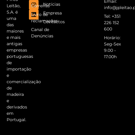
Email:
Notícias
Carreiras
Leitão,
info@jpleitao.
S.A. é
Empresa
Livro de
Tel: +351
uma
reclamações
Contactos
226 152
das
600
Canal de
maiores
Denúncias
e mais
Horário:
antigas
Seg-Sex
empresas
9.00 -
portuguesas
17.00h
de
importação
e
comercialização
de
madeira
e
derivados
em
Portugal.