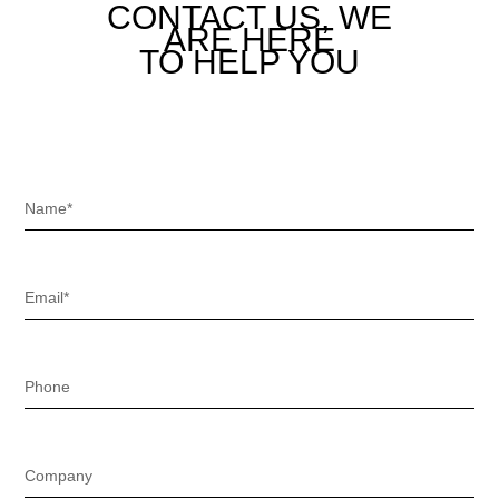
CONTACT US,
WE
ARE HERE
TO HELP YOU