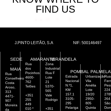
FIND US
J.PINTO LEITÃO, S.A
NIF:
500146497
SEDE
AMARANTE
MIRANDELA
-
Rua
Zona
dos
Industrial
MAIA
POMBAL
PALMELA
Pocinhos
Rua F
Rua
Estrada
Urbanização
Rua
4600-
Lote
Conselheiro
Nacional
Vila
Fer
762
21
Costa
N.º1,
Amélia
Pes
Telões
5370-
Aroso,
KM
Lote
224
565
313
157,1
19/20
278
+351
Vale
4471-
3105-
2950-
264
255
Rodrigo
907
295
805
São
449
Moreira
Pelariga
Quinta
Dom
010 *
+351
da