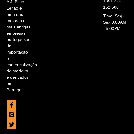
+351 226
A J. Pinto
152 600
Leitão é
uma das
Time: Seg-
maiores e
Sex 9:00AM
mais antigas
- 5:00PM
empresas
portuguesas
de
importação
e
comercialização
de madeira
e derivados
em
Portugal.