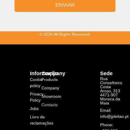
ENVIAR
© 2026 All Rights Reserved.
Informação
Company
Sede
Rua
Cookie
Products
Conselheiro
policy
Costa
Company
Aroso, 313
Privacy
4471-907
Showroom
Moreira da
Policy
Maia
Contacts
Jobs
Email:
info@jpleitao.pt
Livro de
reclamações
Phone: