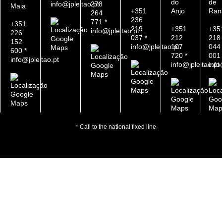
do
de
info@jpleitao.pt
278
Maia
+351
Anjo
Ran
264
236
771 *
+351
219
+351
+35
info@jpleitao.pt
226
037 *
212
218
Google
152
info@jpleitao.pt
107
044
Maps
600 *
720 *
001 
info@jpleitao.pt
info@jpleitao.pt
info
Google
Maps
Google
Maps
Google
Google
Goo
Maps
Maps
Map
* Call to the national fixed line