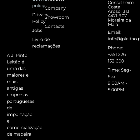
Conselheiro
policy
Costa
Company
Aroso, 313
Privacy
4471-907
Showroom
Moreira da
Policy
Maia
Contacts
Jobs
Email:
info@jpleitao.
Livro de
reclamações
Phone:
+351 226
A J. Pinto
152 600
Leitão é
uma das
Time: Seg-
maiores e
Sex
mais
9:00AM -
antigas
5:00PM
empresas
portuguesas
de
importação
e
comercialização
de madeira