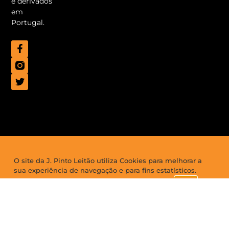
e derivados
em
Portugal.
O site da J. Pinto Leitão utiliza Cookies para melhorar a
sua experiência de navegação e para fins estatísticos.
Saiba
Ao visitar-nos está a consentir a sua utilização.
mais
ACEITAR