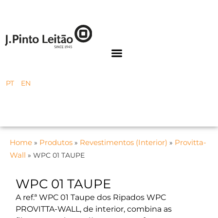
PT
EN
Home
Produtos
Revestimentos (Interior)
Provitta-
»
»
»
Wall
»
WPC 01 TAUPE
WPC 01 TAUPE
A ref.ª WPC 01 Taupe dos Ripados WPC
PROVITTA-WALL, de interior, combina as