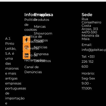
Informação
Empresa
Sede
Rua
Política
Produtos
Conselheiro
de
Costa
Marcas
Aroso, 313
cookies
4470-590
Showroom
Moreira da
Política de
A J.
Maia
Projetos
privacidade
Pinto
Email:
Notícias
Carreiras
Leitão,
info@jpleitao.
S.A. é
Empresa
Livro de
Tel: +351
uma
reclamações
Contactos
226 152
das
600
Canal de
maiores
Denúncias
e mais
Horário:
antigas
Seg-Sex
empresas
9.00 -
portuguesas
17.00h
de
importação
e